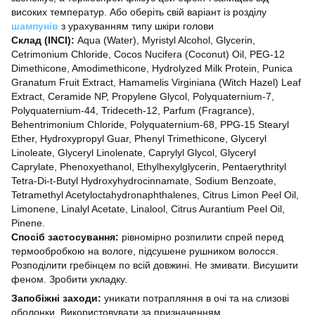
високих температур. Або оберіть свій варіант із розділу
шампунів
з урахуванням типу шкіри голови
Склад (INCI):
Aqua (Water), Myristyl Alcohol, Glycerin,
Cetrimonium Сhloride, Cocos Nucifera (Coconut) Oil, PEG-12
Dimethicone, Amodimethicone, Hydrolyzed Milk Protein, Punica
Granatum Fruit Extract, Hamamelis Virginiana (Witch Hazel) Leaf
Extract, Ceramide NP, Propylene Glycol, Polyquaternium-7,
Polyquaternium-44, Trideceth-12, Parfum (Fragrance),
Behentrimonium Chloride, Polyquaternium-68, PPG-15 Stearyl
Ether, Hydroxypropyl Guar, Phenyl Trimethicone, Glyceryl
Linoleate, Glyceryl Linolenate, Caprylyl Glycol, Glyceryl
Caprylate, Phenoxyethanol, Ethylhexylglycerin, Pentaerythrityl
Tetra-Di-t-Butyl Hydroxyhydrocinnamate, Sodium Benzoate,
Tetramethyl Acetyloctahydronaphthalenes, Citrus Limon Peel Oil,
Limonene, Linalyl Acetate, Linalool, Citrus Aurantium Peel Oil,
Pinene.
Спосіб застосування:
рівномірно розпилити спрей перед
термообробкою на вологе, підсушене рушником волосся.
Розподілити гребінцем по всій довжині. Не змивати. Висушити
феном. Зробити укладку.
Запобіжні заходи:
уникати потрапляння в очі та на слизові
оболонки. Використовувати за призначенням.