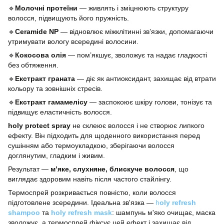
🔹
Молочні протеїни
— живлять і зміцнюють структуру
волосся, підвищують його пружність.
🔹
Ceramide NP
— відновлює міжклітинні зв’язки, допомагаючи
утримувати вологу всередині волосини.
🔹
Кокосова олія
— пом’якшує, зволожує та надає гладкості
без обтяження.
🔹
Екстракт граната
— діє як антиоксидант, захищає від втрати
кольору та зовнішніх стресів.
🔹
Екстракт гамамелісу
— заспокоює шкіру голови, тонізує та
підвищує еластичність волосся.
holy protect spray
не склеює волосся і не створює липкого
ефекту. Він підходить для щоденного використання перед
сушінням або термоукладкою, зберігаючи волосся
доглянутим, гладким і живим.
Результат —
м’яке, слухняне, блискуче волосся
, що
виглядає здоровим навіть після частого стайлінгу.
Термоспрей розкривається повністю, коли волосся
підготовлене зсередини. Ідеальна зв'язка —
h
oly refresh
shampoo
та
holy refresh mask
: шампунь м'яко очищає, маска
зволожує, а термоспрей фіксує цей ефект і захищає від