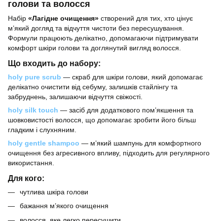
голови та волосся
Набір
«Лагідне очищення»
створений для тих, хто цінує
м’який догляд та відчуття чистоти без пересушування.
Формули працюють делікатно, допомагаючи підтримувати
комфорт шкіри голови та доглянутий вигляд волосся.
Що входить до набору:
holy pure scrub
— скраб для шкіри голови, який допомагає
делікатно очистити від себуму, залишків стайлінгу та
забруднень, залишаючи відчуття свіжості.
holy silk touch
— засіб для додаткового пом’якшення та
шовковистості волосся, що допомагає зробити його більш
гладким і слухняним.
holy gentle shampoo
— м’який шампунь для комфортного
очищення без агресивного впливу, підходить для регулярного
використання.
Для кого:
чутлива шкіра голови
бажання м’якого очищення
волосся, яке легко пересушити